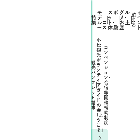
モ
スポ
グル
泊
特
デ
ッ
メ・
ま
集
ルコ
ト・
お土
る
ース
体験
産
小
松
コ
観
ン
光
ベ
ボ
観
ン
ラ
光
シ
ン
パ
ョ
テ
ン
ン・
ィ
フ
合
ア
レ
宿
ガ
ッ
等
イ
ト
開
ド
請
催
の
材集）
求
補
会
助
「よ
制
う
度
こ
そ」