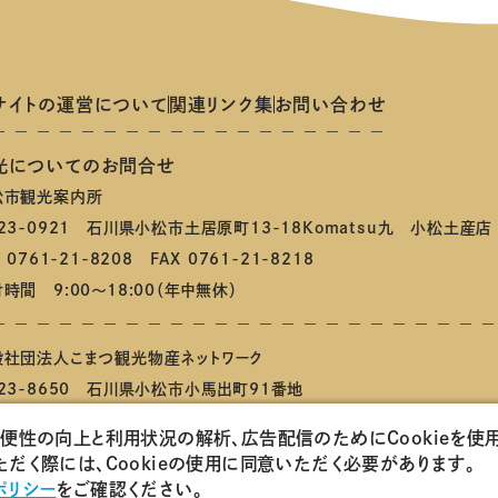
サイトの運営について
関連リンク集
お問い合わせ
光についてのお問合せ
松市観光案内所
23-0921 石川県小松市土居原町13-18Komatsu九 小松土産店
L 0761-21-8208 FAX 0761-21-8218
時間 9:00～18:00（年中無休）
般社団法人こまつ観光物産ネットワーク
23-8650 石川県小松市小馬出町91番地
利便性の向上と利用状況の解析、広告配信のためにCookieを使
こまつもんマルシェ
会員ログインページ
こまつ観光物産ネットワ
だく際には、Cookieの使用に同意いただく必要があります。
ポリシー
をご確認ください。