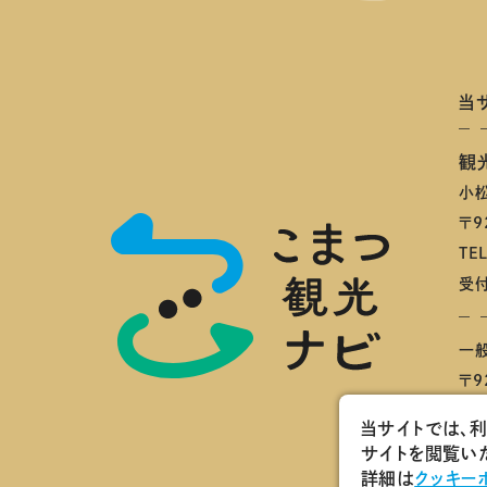
当
観
小
〒9
TE
受付
一
〒9
当サイトでは、
サイトを閲覧いた
詳細は
クッキー