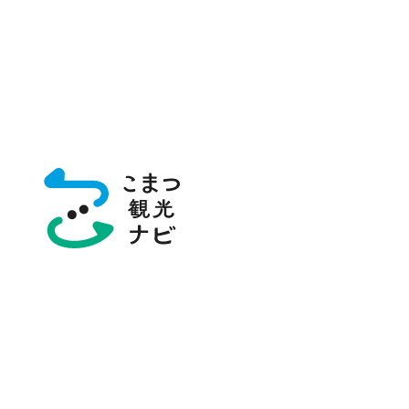
トップページ
写真ダウンロード（素材集）
遊泉寺銅山跡
写真
画像検索