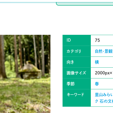
ID
75
カテゴリ
自然・景観
向き
横
画像サイズ
2000px×
季節
春
キーワード
里山みら
ク
石の文