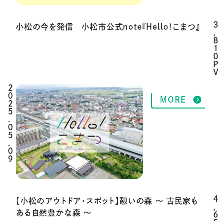
3
小松の今を発信 小松市公式note『Hello！こまつ』
,
8
1
0
P
V
2
MORE
0
2
5
.
0
5
.
0
9
4
【小松のアウトドア・スポット】憩いの森 ～ 古民家も
,
ある自然豊かな森 ～
6