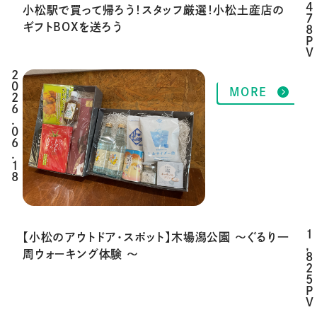
4
小松駅で買って帰ろう！スタッフ厳選！小松土産店の
7
ギフトBOXを送ろう
8
P
V
2
MORE
0
2
6
.
0
6
.
1
8
1
【小松のアウトドア・スポット】木場潟公園 ～ぐるり一
,
周ウォーキング体験 ～
8
2
5
P
V