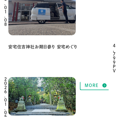
.
0
1
.
0
8
4
安宅住吉神社お朔日参り 安宅めぐり
,
7
9
9
P
V
2
MORE
0
2
6
.
0
1
.
0
5