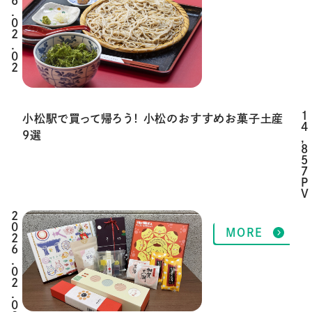
6
.
0
2
.
0
2
1
小松駅で買って帰ろう！ 小松のおすすめお菓子土産
4
9選
,
8
5
7
P
V
2
MORE
0
2
6
.
0
2
.
0