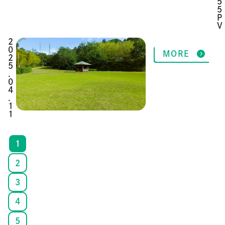
5
5
P
V
2
MORE
0
2
5
.
0
4
.
1
1
1
2
3
4
5