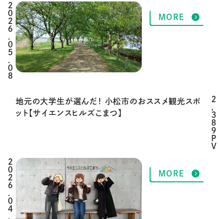
2
MORE
0
2
6
.
0
5
.
0
8
2
地元の大学生が選んだ！ 小松市のおススメ観光スポ
,
ット【サイエンスヒルズこまつ】
3
8
9
P
V
2
MORE
0
2
6
.
0
4
.