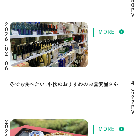
8
0
P
V
2
MORE
0
2
6
.
0
2
.
0
6
4
冬でも食べたい！小松のおすすめのお蕎麦屋さん
,
5
2
2
P
V
2
MORE
0
2