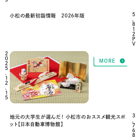
5
小松の最新初詣情報 2026年版
,
8
1
2
P
V
2
MORE
0
2
5
.
1
2
.
1
5
3
地元の大学生が選んだ！ 小松市のおススメ観光スポ
,
ット【日本自動車博物館】
7
6
8