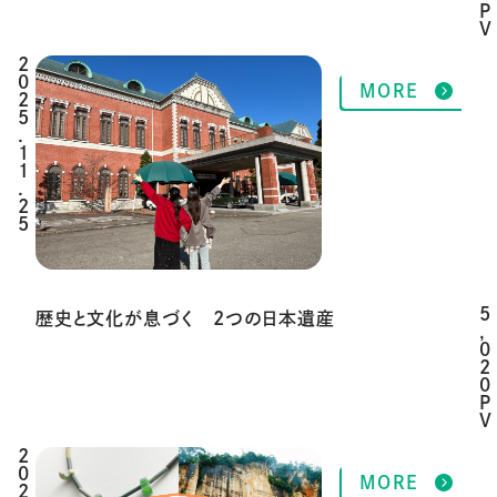
P
V
2
MORE
0
2
5
.
1
1
.
2
5
5
歴史と文化が息づく 2つの日本遺産
,
0
2
0
P
V
2
MORE
0
2