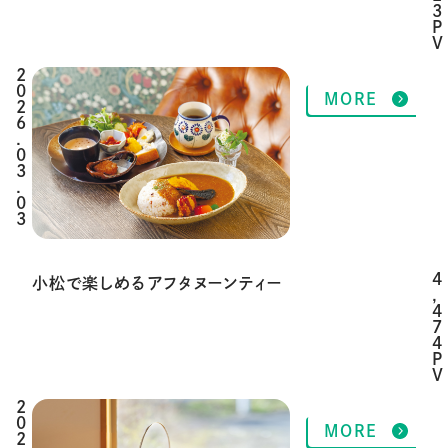
3
P
V
2
MORE
0
2
6
.
0
3
.
0
3
4
小松で楽しめるアフタヌーンティー
,
4
7
4
P
V
2
MORE
0
2