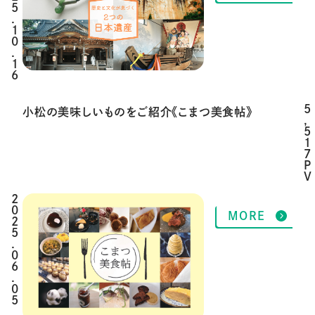
5
.
1
0
.
1
6
5
小松の美味しいものをご紹介《こまつ美食帖》
,
5
1
7
P
V
2
MORE
0
2
5
.
0
6
.
0
5