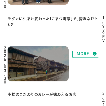
1
0
1
モダンに生まれ変わった「こまつ町家」で、贅沢なひと
,
とき
6
3
9
P
V
2
MORE
0
2
6
.
0
3
.
3
0
3
小松のこだわりのカレーが味わえるお店
,
4
2