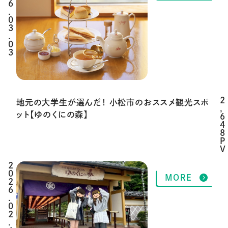
6
.
0
3
.
0
3
2
地元の大学生が選んだ！ 小松市のおススメ観光スポ
,
ット【ゆのくにの森】
6
4
8
P
V
2
MORE
0
2
6
.
0
2
.