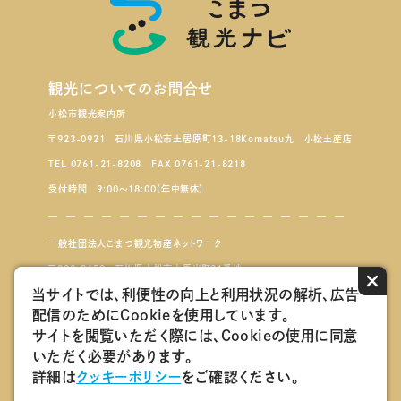
観光についてのお問合せ
小松市観光案内所
〒923-0921 石川県小松市土居原町13-18Komatsu九 小松土産店
TEL 0761-21-8208 FAX 0761-21-8218
受付時間 9:00～18:00（年中無休）
一般社団法人こまつ観光物産ネットワーク
〒923-8650 石川県小松市小馬出町91番地
×
当サイトでは、利便性の向上と利用状況の解析、広告
配信のためにCookieを使用しています。
こまつもんマルシェ
サイトを閲覧いただく際には、Cookieの使用に同意
いただく必要があります。
会員ログインページ
詳細は
クッキーポリシー
をご確認ください。
こまつ観光物産ネットワーク会員紹介