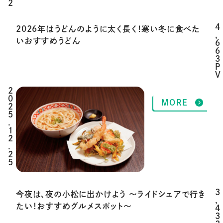
2
4
2026年はうどんのように太く長く！寒い冬に食べた
,
いおすすめうどん
6
6
3
P
V
2
MORE
0
2
5
.
1
2
.
2
5
3
今夜は、夜の小松に出かけよう 〜ライドシェアで行き
,
たい！おすすめグルメスポット〜
4
3