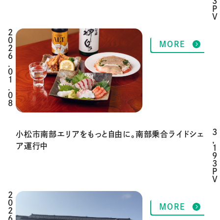
3
P
V
2
MORE
0
2
6
.
0
1
.
0
8
3
小松市南部エリアをもっと自由に。南部乗合ライドシェ
,
ア運行中
1
9
3
P
V
2
MORE
0
2
6