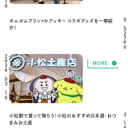
1
0
5
ポムポムプリン×カブッキー コラボグッズを一挙紹
,
介！
5
2
7
P
V
2
MORE
0
2
6
.
0
3
.
1
6
3
小松駅で買って帰ろう！小松のおすすめ日本酒・おつ
,
まみお土産
1