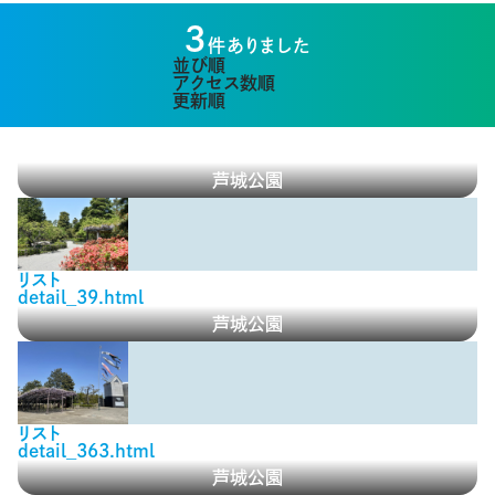
3
件ありました
並び順
アクセス数順
更新順
芦城公園
リスト
detail_39.html
芦城公園
リスト
detail_363.html
芦城公園