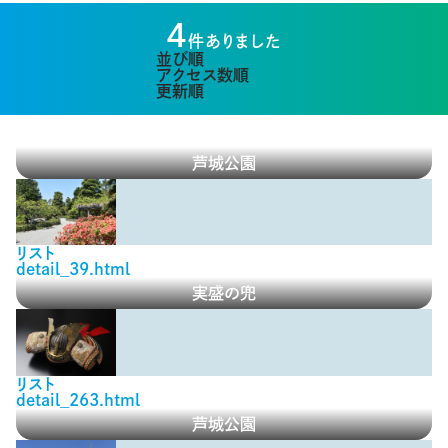
4
件ありました
並び順
アクセス数順
更新順
芦城公園
リスト
detail_39.html
実盛の兜
リスト
detail_263.html
芦城公園