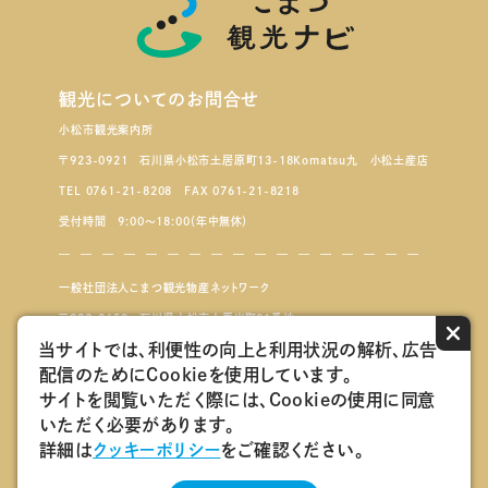
観光についてのお問合せ
小松市観光案内所
〒923-0921 石川県小松市土居原町13-18Komatsu九 小松土産店
TEL 0761-21-8208 FAX 0761-21-8218
受付時間 9:00～18:00（年中無休）
一般社団法人こまつ観光物産ネットワーク
〒923-8650 石川県小松市小馬出町91番地
×
当サイトでは、利便性の向上と利用状況の解析、広告
配信のためにCookieを使用しています。
こまつもんマルシェ
サイトを閲覧いただく際には、Cookieの使用に同意
いただく必要があります。
会員ログインページ
詳細は
クッキーポリシー
をご確認ください。
こまつ観光物産ネットワーク会員紹介