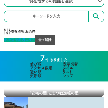
現在地からの距離を選択
検索
現在の検索条件
小松空港周辺エリア
全て解除
7
件ありました
並び順
表示切替
アクセス数順
タイル
近い順
リスト
更新順
マップ
「安宅の関」こまつ勧進帳の里