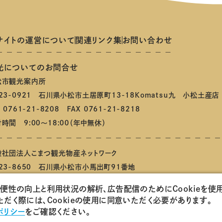
サイトの運営について
関連リンク集
お問い合わせ
光についてのお問合せ
松市観光案内所
23-0921 石川県小松市土居原町13-18Komatsu九 小松土産店
L 0761-21-8208 FAX 0761-21-8218
時間 9:00～18:00（年中無休）
般社団法人こまつ観光物産ネットワーク
23-8650 石川県小松市小馬出町91番地
利便性の向上と利用状況の解析、広告配信のためにCookieを使
こまつもんマルシェ
会員ログインページ
こまつ観光物産ネットワ
だく際には、Cookieの使用に同意いただく必要があります。
ポリシー
をご確認ください。
pyright 一般社団法人 こまつ観光物産ネットワーク All Rights 