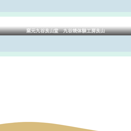
窯元九谷良山堂 九谷焼体験工房良山