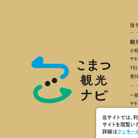
当
観
小
〒9
TE
受付
一
〒9
当サイトでは、
サイトを閲覧いた
詳細は
クッキー
Co