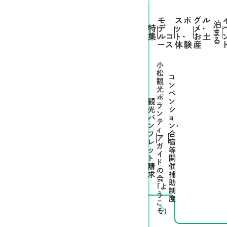
モ
スポ
グル
泊
特
デ
ッ
メ・
ま
集
ルコ
ト・
お土
る
ース
体験
産
小
松
コ
観
ン
光
ベ
ボ
観
ン
ラ
光
シ
ン
パ
ョ
テ
ン
ン・
ィ
フ
合
ア
レ
宿
ガ
ッ
等
イ
ト
開
ド
請
催
の
求
補
会
助
「よ
制
う
度
こ
そ」