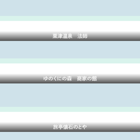
粟津温泉 法師
ゆのくにの森 商家の館
旅亭懐石のとや