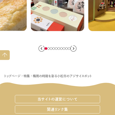
】朝食・モー
小松駅で買って帰ろう！
子どもの遊び
べられるお
小松のおすすめお菓子
室内からア
土産9選
で幅広くご
ペー
ジト
ップ
へ
トップページ
特集
梅雨の時期を彩る小松市のアジサイスポット
当サイトの運営について
関連リンク集