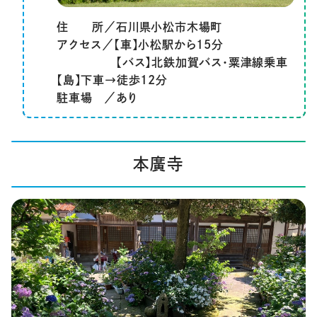
住 所／石川県小松市木場町
アクセス／【車】小松駅から15分
【バス】北鉄加賀バス・粟津線乗車
【島】下車→徒歩12分
駐車場 ／あり
本廣寺