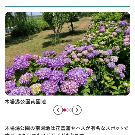
s
木場潟公園の南園地は花菖蒲やハスが有名なスポットで