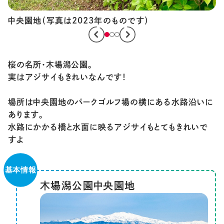
s
桜の名所・木場潟公園。
実はアジサイもきれいなんです！
場所は中央園地のパークゴルフ場の横にある水路沿いに
あります。
水路にかかる橋と水面に映るアジサイもとてもきれいで
すよ
木場潟公園中央園地