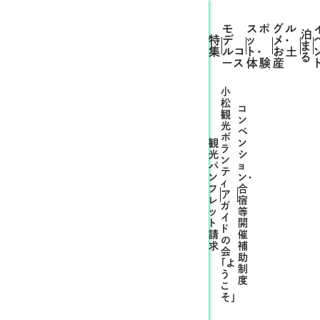
モ
スポ
グル
泊
特
デ
ッ
メ・
ま
集
ルコ
ト・
お土
る
ース
体験
産
小
松
コ
観
ン
光
ベ
ボ
観
ン
ラ
光
シ
ン
パ
ョ
テ
ン
ン・
ィ
フ
合
ア
レ
宿
ガ
ッ
等
イ
ト
開
ド
請
催
の
求
補
会
助
「よ
制
う
度
こ
そ」