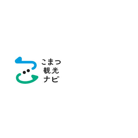
トップページ
スポット・体験
木場潟公園
木場潟公園
県内で唯一、自然のままの姿を残す潟