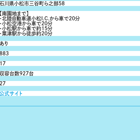
石川県小松市三谷町ら之部58
【南園地まで】
・北陸自動車道小松I.C.から車で20分
・小松空港から車で20分
・小松駅から車で約15分
・粟津駅から徒歩約20分
あり
883
17
収容台数927台
27
公式サイト