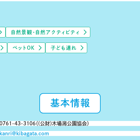
自然景観・自然アクティビティ
ペットOK
子ども連れ
基本情報
0761-43-3106（(公財)木場潟公園協会）
kanri@kibagata.com