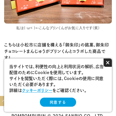
私は(・ω< )←こんなプリンくんがお気に入りです(笑)
こちらは小松市に店舗を構える「御朱印」の銘菓、御朱印
チョコレートまんじゅうがプリンくんとコラボした商品で
す！
×
チョコレート饅頭が九曜紋（くようもん）の並びになってい
当サイトでは、利便性の向上と利用状況の解析、広告
るのが特徴ですが、コラボのパッケージでは9通りの表情
配信のためにCookieを使用しています。
をしたプリン君が九曜紋のように並んでいてとても可愛い
サイトを閲覧いただく際には、Cookieの使用に同意
です！
いただく必要があります。
皆さんはどの表情が好きですか？お気に入りのポムポム
詳細は
クッキーポリシー
をご確認ください。
プリンを見つけてみてください♪
ペー
ジト
同意する
ップ
へ