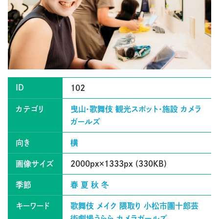
ID
102
カテゴリ
曳山・歌舞伎
観光スポット・施設
カメラ
ガールズ
向き
横
画像サイズ
2000px×1333px (330KB)
季節
春
夏
秋
冬
キーワード
歌舞伎
メイク
隈取り
小松市團十郎芸
術劇場うらら
カメラガールズ