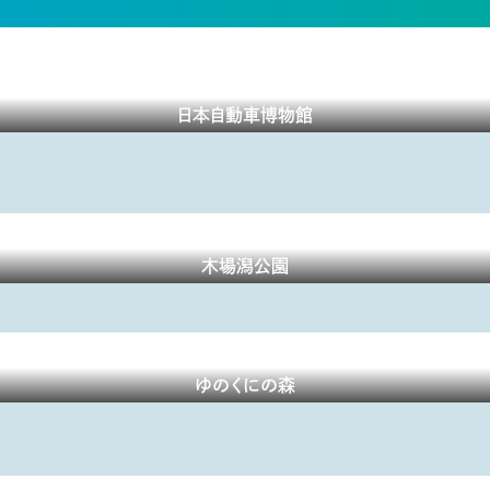
日本自動車博物館
木場潟公園
ゆのくにの森