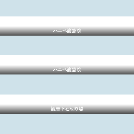
ハニベ巌窟院
ハニベ巌窟院
観音下石切り場