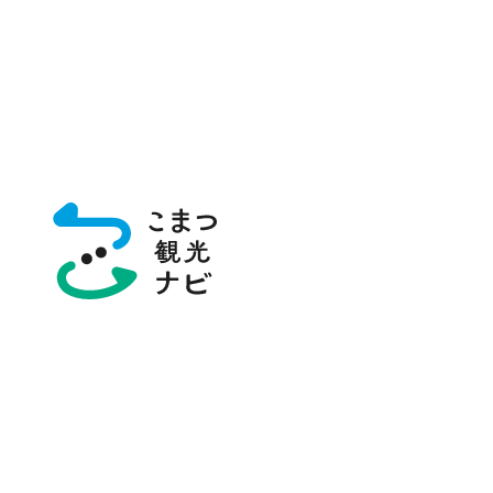
トップページ
写真ダウンロード（素材集）
写真
当サイトは、（一社）こまつ観光物産ネットワークが