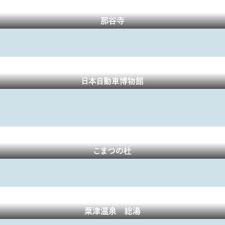
那谷寺
日本自動車博物館
こまつの杜
粟津温泉 総湯