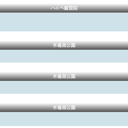
ハニベ巌窟院
木場潟公園
木場潟公園
木場潟公園