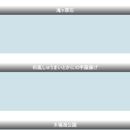
滝ヶ原石
和風しゅうまいとかにの甲羅揚げ
木場潟公園