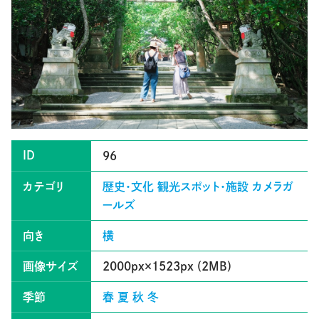
ID
96
カテゴリ
歴史・文化
観光スポット・施設
カメラガ
ールズ
向き
横
画像サイズ
2000px×1523px (2MB)
季節
春
夏
秋
冬