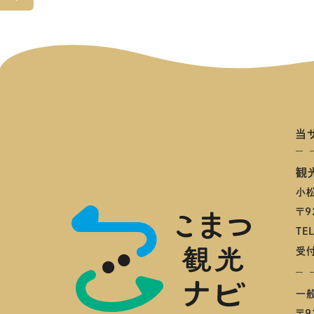
へ
当
観
小
〒9
TE
受付
一
〒9