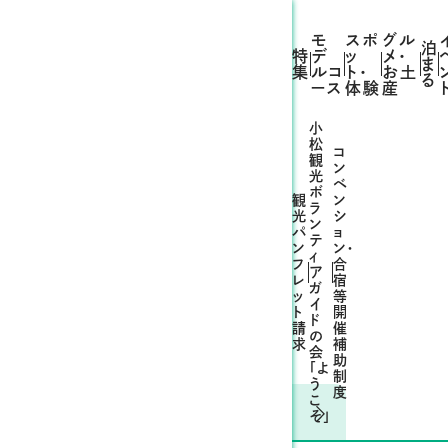
モ
スポ
グル
泊
特
デ
ッ
メ・
ま
集
ルコ
ト・
お土
る
ース
体験
産
小
松
コ
観
ン
光
ベ
ボ
観
ン
ラ
光
シ
ン
パ
ョ
テ
ン
ン・
ィ
フ
合
ア
レ
宿
ガ
ッ
等
イ
ト
開
ド
請
催
の
求
補
会
助
「よ
制
う
度
こ
そ」