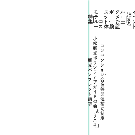
モ
スポ
グル
泊
特
デ
ッ
メ・
ま
集
ルコ
ト・
お土
る
ース
体験
産
小
松
コ
観
ン
光
ベ
ボ
観
ン
ラ
光
シ
ン
パ
ョ
テ
ン
ン・
ィ
フ
合
ア
レ
宿
ガ
ッ
等
イ
ト
開
ド
請
催
の
求
補
会
助
「よ
制
う
度
こ
そ」