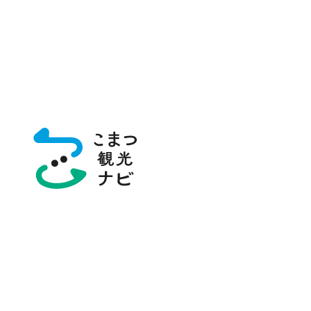
トップページ
グルメ・お土産
飲食店
焼肉ホルモン誠小松本店
焼肉ホルモン誠小
【小松駅3分】新金沢名物《梅タン塩》発