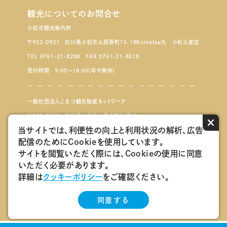
観光についてのお問合せ
小松市観光案内所
〒923-0921 石川県小松市土居原町13-18Komatsu九 小松土産店
TEL 0761-21-8208 FAX 0761-21-8218
受付時間 9:00～18:00（年中無休）
一般社団法人こまつ観光物産ネットワーク
〒923-8650 石川県小松市小馬出町91番地
×
当サイトでは、利便性の向上と利用状況の解析、広告
配信のためにCookieを使用しています。
こまつもんマルシェ
サイトを閲覧いただく際には、Cookieの使用に同意
いただく必要があります。
会員ログインページ
詳細は
クッキーポリシー
をご確認ください。
こまつ観光物産ネットワーク会員紹介
同意する
Copyright 一般社団法人 こまつ観光物産ネットワーク All Rights reserved.