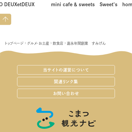
O DEUXetDEUX
mini cafe ＆ sweets Sweet's ho
ペー
ジト
ップ
へ
トップページ
グルメ・お土産
飲食店
嘉永年間創業 すみげん
当サイトの運営について
関連リンク集
お問い合わせ