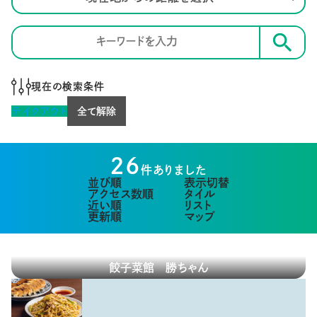
検索
現在の検索条件
テイクアウト
全て解除
26
件ありました
並び順
表示切替
アクセス数順
タイル
近い順
リスト
更新順
マップ
餃子菜館 勝ちゃん