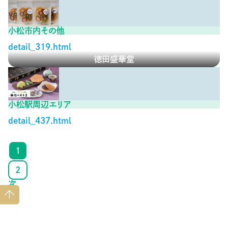
小松市内その他
detail_319.html
徳田盛華堂
小松駅周辺エリア
detail_437.html
1
2
次
ペー
ジト
ップ
へ