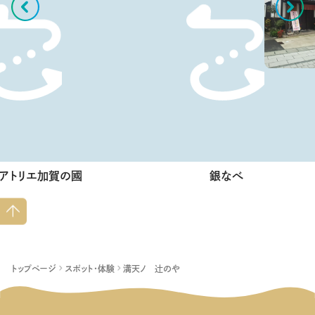
アトリエ加賀の國
銀なべ
ペー
ジト
ップ
へ
トップページ
スポット・体験
満天ノ 辻のや