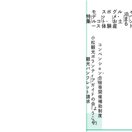
モ
スポ
グル
泊
特
デ
ッ
メ・
ま
集
ルコ
ト・
お土
る
ース
体験
産
小
松
コ
観
ン
光
ベ
ボ
観
ン
ラ
光
シ
ン
パ
ョ
テ
ン
ン・
ィ
フ
合
ア
レ
宿
ガ
ッ
等
イ
ト
開
ド
請
催
の
求
補
会
助
「よ
制
う
度
こ
体験プランを探す
そ」