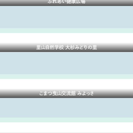
ふれあい健康広場
里山自然学校 大杉みどりの里
こまつ曳山交流館 みよっさ