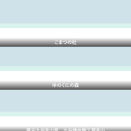
こまつの杜
ゆのくにの森
窯元九谷良山堂 九谷焼体験工房良山