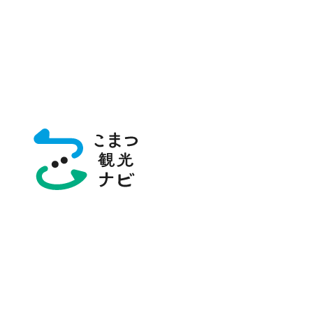
トップページ
スポット・体験
粟津演舞場
粟津演舞場
1300年以上続く粟津温泉街の貴重な