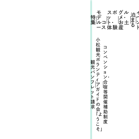
モ
スポ
グル
泊
特
デ
ッ
メ・
ま
集
ルコ
ト・
お土
る
ース
体験
産
小
松
コ
観
ン
光
ベ
ボ
観
ン
ラ
光
シ
ン
パ
ョ
テ
ン
ン・
ィ
フ
合
ア
レ
宿
ガ
ッ
等
イ
ト
開
ド
請
催
の
求
補
会
助
「よ
制
う
度
こ
そ」