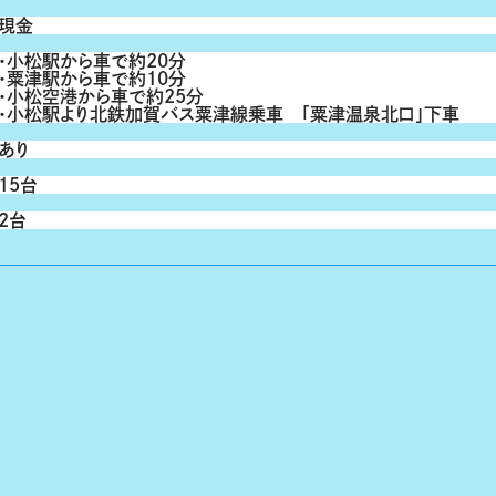
現金
・小松駅から車で約20分
・粟津駅から車で約10分
・小松空港から車で約25分
・小松駅より北鉄加賀バス粟津線乗車 「粟津温泉北口」下車
あり
15台
2台