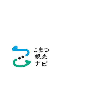
トップページ
スポット・体験
こまつ曳山交流館 みよっさ
こまつ曳山交流館 
豪華絢爛な曳山を間近で！