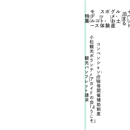
モ
スポ
グル
泊
特
デ
ッ
メ・
ま
集
ルコ
ト・
お土
る
ース
体験
産
小
松
コ
観
ン
光
ベ
ボ
観
ン
ラ
光
シ
ン
パ
ョ
テ
ン
ン・
ィ
フ
合
ア
レ
宿
ガ
ッ
等
イ
ト
開
ド
請
催
の
求
補
会
助
「よ
制
う
度
こ
そ」