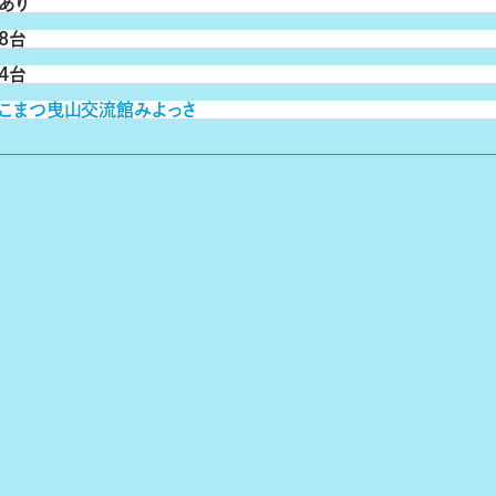
あり
8台
4台
こまつ曳山交流館みよっさ