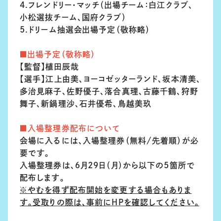
4.フレンドリー・マッチ（出場チーム：白江クラブ、
小松選抜チーム、国府クラブ）
5.ドリーム抽選会出場予定（敬称略）
■出場予定（敬称略）
【監督】植田辰哉
【選手】江上由美、ヨーコゼッターランド、坂本清美、
多治見麻子、佐野優子、落合真理、古藤千鶴、狩野
舞子、新鍋理沙、石井優希、鳥越美玖
■入場整理券配布について
会場に入るには、入場整理券（無料/先着順）が必
要です。
入場整理券は、6月29日（月）から以下の5箇所で
配布します。
※やむを得ず配布開始を変更する場合もありま
す。受取りの際は、事前にHPを確認してください。