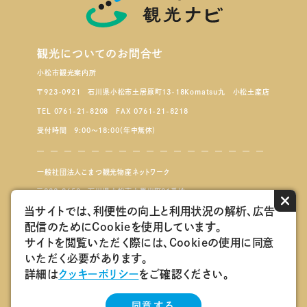
観光についてのお問合せ
小松市観光案内所
〒923-0921 石川県小松市土居原町13-18Komatsu九 小松土産店
TEL 0761-21-8208 FAX 0761-21-8218
受付時間 9:00～18:00（年中無休）
一般社団法人こまつ観光物産ネットワーク
〒923-8650 石川県小松市小馬出町91番地
×
当サイトでは、利便性の向上と利用状況の解析、広告
配信のためにCookieを使用しています。
こまつもんマルシェ
サイトを閲覧いただく際には、Cookieの使用に同意
いただく必要があります。
会員ログインページ
詳細は
クッキーポリシー
をご確認ください。
こまつ観光物産ネットワーク会員紹介
同意する