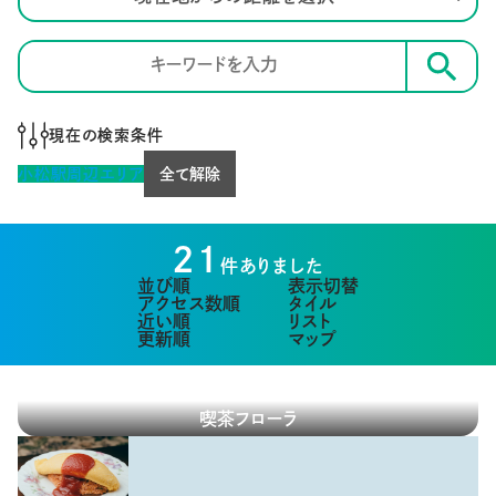
検索
現在の検索条件
小松駅周辺エリア
全て解除
21
件ありました
並び順
表示切替
アクセス数順
タイル
近い順
リスト
更新順
マップ
喫茶フローラ