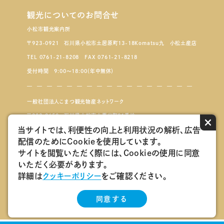
観光についてのお問合せ
小松市観光案内所
〒923-0921 石川県小松市土居原町13-18Komatsu九 小松土産店
TEL 0761-21-8208 FAX 0761-21-8218
受付時間 9:00～18:00（年中無休）
一般社団法人こまつ観光物産ネットワーク
〒923-8650 石川県小松市小馬出町91番地
×
当サイトでは、利便性の向上と利用状況の解析、広告
配信のためにCookieを使用しています。
こまつもんマルシェ
サイトを閲覧いただく際には、Cookieの使用に同意
いただく必要があります。
会員ログインページ
詳細は
クッキーポリシー
をご確認ください。
こまつ観光物産ネットワーク会員紹介
同意する
Copyright 一般社団法人 こまつ観光物産ネットワーク All Rights reserved.