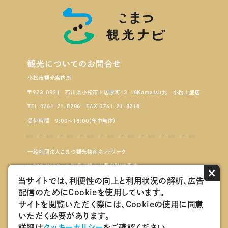
観光についてのお問合せ
小松市観光案内所
〒923-0921 石川県小松市土居原町13-18Komatsu九 小松土産店
TEL 0761-21-8208 FAX 0761-21-8218
受付時間 9:00～18:00（年中無休）
一般社団法人こまつ観光物産ネットワーク
〒923-8650 石川県小松市小馬出町91番地
×
当サイトでは、利便性の向上と利用状況の解析、広告
配信のためにCookieを使用しています。
こまつもんマルシェ
サイトを閲覧いただく際には、Cookieの使用に同意
いただく必要があります。
会員ログインページ
詳細は
クッキーポリシー
をご確認ください。