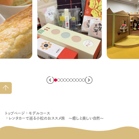
】朝食・モー
小松駅で買って帰ろう！
子どもの遊び
べられるお
小松のおすすめお菓子
室内からア
土産9選
で幅広くご
ペー
ジト
ップ
へ
トップページ
モデルコース
レンタカーで巡る小松のおススメ旅 ～癒しと美しい自然～