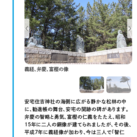
Previous
Next
義経、弁慶、富樫の像
安宅住吉神社の海側に広がる静かな松林の中
に、勧進帳の舞台、安宅の関跡の碑があります。
弁慶の智略と勇気、富樫の仁義をたたえ、昭和
15年に二人の銅像が建てられましたが、その後、
平成7年に義経像が加わり、今は三人で「智仁