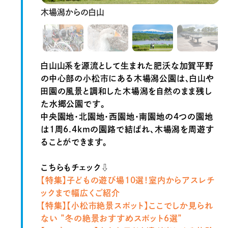
木場潟からの白山
白山山系を源流として生まれた肥沃な加賀平野
の中心部の小松市にある木場潟公園は、白山や
田園の風景と調和した木場潟を自然のまま残し
た水郷公園です。
中央園地・北園地・西園地・南園地の4つの園地
は1周6.4kmの園路で結ばれ、木場潟を周遊す
ることができます。
こちらもチェック⇩
【特集】
子どもの遊び場10選！室内からアスレチ
ックまで幅広くご紹介
【特集】
【小松市絶景スポット】ここでしか見られ
ない ”冬の絶景おすすめスポット6選”