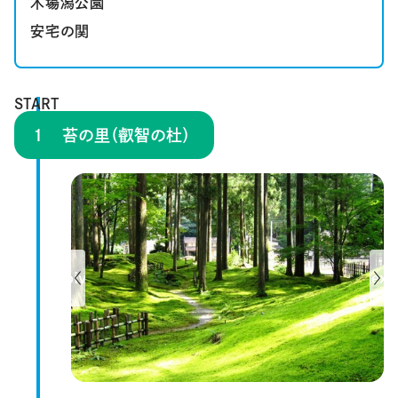
木場潟公園
安宅の関
START
苔の里（叡智の杜）
Previous
Next