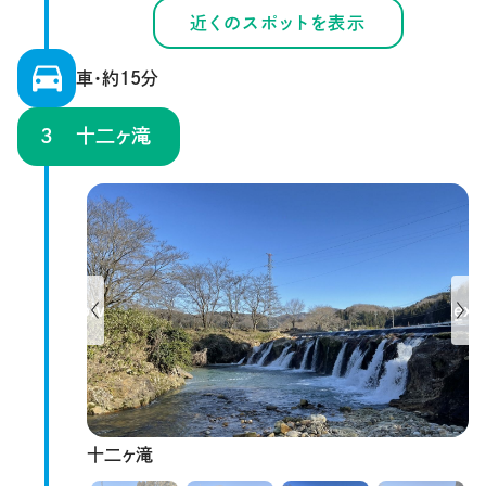
近くのスポットを表示
車・約15分
十二ヶ滝
Previous
Next
十二ヶ滝