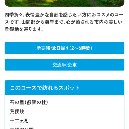
四季折々、表情豊かな自然を感じたい方におススメのコー
スです。山間部から海岸まで、心が癒される市内の美しい
景観地を巡ります。
所要時間
日帰り（2～6時間）
交通手段
車
このコースで訪れるスポット
苔の里（叡智の杜）
荒俣峡
十二ヶ滝