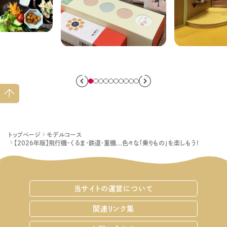
小松のおすすめお菓子
室内からア
土産9選
で幅広くご
ペー
ジト
ップ
へ
トップページ
モデルコース
【2026年版】飛行機・くるま・鉄道・重機...色々な「乗りもの」を楽しもう！
当サイトの運営について
関連リンク集