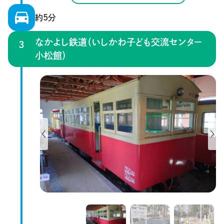
約5分
なかよし鉄道（いしかわ子ども交流センター
小松館）
Previous
Next