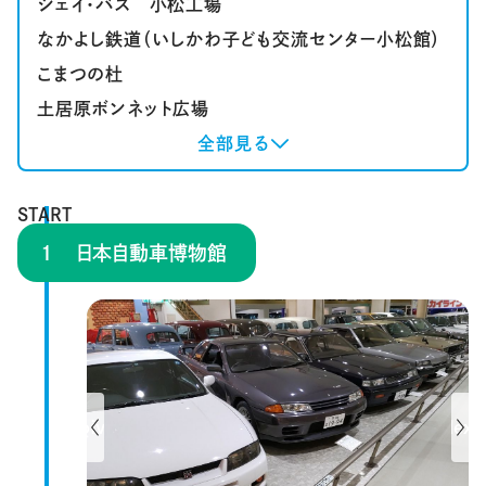
ジェイ・バス 小松工場
なかよし鉄道（いしかわ子ども交流センター小松館）
こまつの杜
土居原ボンネット広場
全部見る
START
日本自動車博物館
Previous
Next